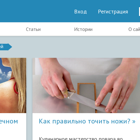
Вход
Регистрация
Статьи
Истории
О са
ей
ечном
Как правильно точить ножи?
Кулинарное мастерство повара во