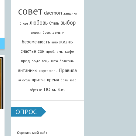
совет
daemon
женщина
любовь
выбор
Стиль
Спорт
брак
деньги
возраст
жизнь
беременность
авто
счастье
сон
кофе
проблемы
вред
вода
болезнь
вещи
глаза
Правила
витамины
картофель
притча
время
боль
вес
алкоголь
ПО
вы
образ
во
быть
ОПРОС
Оцените мой сайт