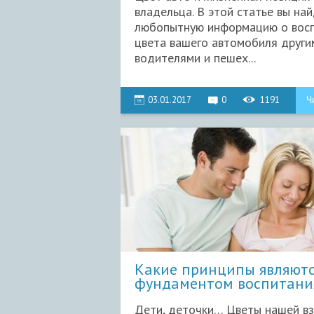
владельца. В этой статье вы на
любопытную информацию о вос
цвета вашего автомобиля други
водителями и пешех...
03.01.2017
0
1191
Ч
Какие принципы являют
фундаментом воспитани
личност
Дети, деточки… Цветы нашей в