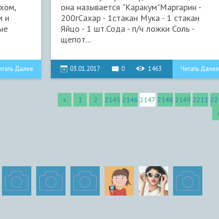
хом,
она называется "Каракум"Маргарин -
м и
200гСахар - 1стакан Мука - 1 стакан
ые
Яйцо - 1 шт.Сода - п/ч ложки Соль -
щепот...
итать Далее
03.01.2017
0
1463
Читать Далее
«
1
2
2145
2146
2147
2148
2149
2211
22