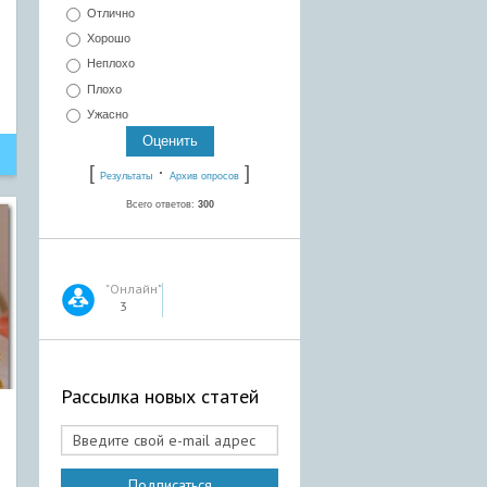
Отлично
Хорошо
Неплохо
Плохо
Ужасно
[
·
]
Результаты
Архив опросов
Всего ответов:
300
"Онлайн"
3
Рассылка новых статей