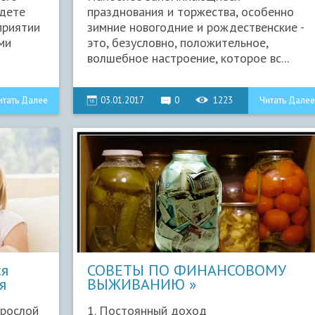
йдете
празднования и торжества, особенно
приятии
зимние новогодние и рождественские -
ми
это, безусловно, положительное,
волшебное настроение, которое вс...
итать Далее
03.01.2017
0
1223
Читать Далее
ся
СОВЕТЫ ПО ФИНАНСОВОМУ
я
ВЫЖИВАНИЮ
зрослой
1. Постоянный доход