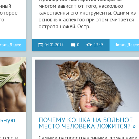
ечный
многом зависит от того, насколько
которое
качественны его инструменты. Одним из
го
основных аспектов при этом считается
острота ножей. Остр...
итать Далее
04.01.2017
0
1249
Читать Далее
льную
ПОЧЕМУ КОШКА НА БОЛЬНОЕ
МЕСТО ЧЕЛОВЕКА ЛОЖИТСЯ?
 тело в
Самыми распространенными домашними