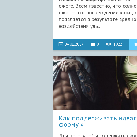
ожоге. Всем известно, что солн
ожог – это повреждение кожи, 
появляется в результате вредно
воздействия уль...
04.01.2017
0
1022
Ч
Как поддерживать идеа
форму
Для того, чтобы содержать свое