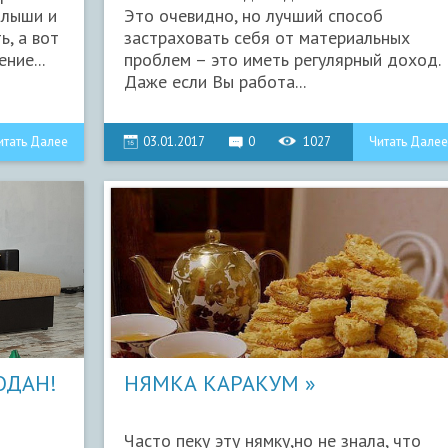
алыши и
Это очевидно, но лучший способ
ь, а вот
застраховать себя от материальных
ние...
проблем – это иметь регулярный доход.
Даже если Вы работа...
итать Далее
03.01.2017
0
1027
Читать Далее
ОДАН!
НЯМКА КАРАКУМ
Часто пеку эту нямку,но не знала, что