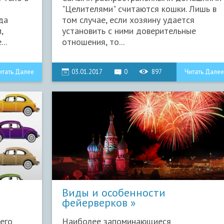
"Целителями" считаются кошки. Лишь в
да
том случае, если хозяину удается
,
установить с ними доверительные
..
отношения, то...
итать Далее
03.01.2017
0
897
Читать Далее
Виды и особенности
фейерверков
его
Наиболее запоминающиеся