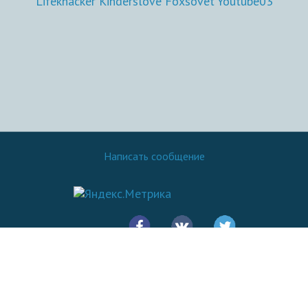
Lifekhacker
Kinderslove
Foxsovet
Youtube03
Написать сообщение
© 2016 - 2026.
SovetOK
Все права защищены: Копирование материалов сайта разрешено
только при указании ссылки на источник - Sovetok.com