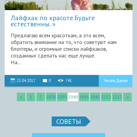
Лайфхак по красоте.Будьте
естественны.
Предлагаю всем красоткам, а это всем,
обратить внимание на то, что советуют нам
блоггеры, и огромные списки лайфхаков,
созданных сделать нас еще лучше.
На...
25.04.2017
0
741
Читать Далее
«
1
2
2038
2039
2040
2041
2042
2211
2212
»
СОВЕТЫ